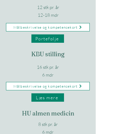
12 stk pr. år
12-18 mdr
Målbeskrivelse og kompetencekort
Portefølje
KBU stilling
16 stk pr. år
6 mdr
Målbeskrivelse og kompetencekort
Læs mere
HU almen medicin
8 stk pr. år
6 mdr