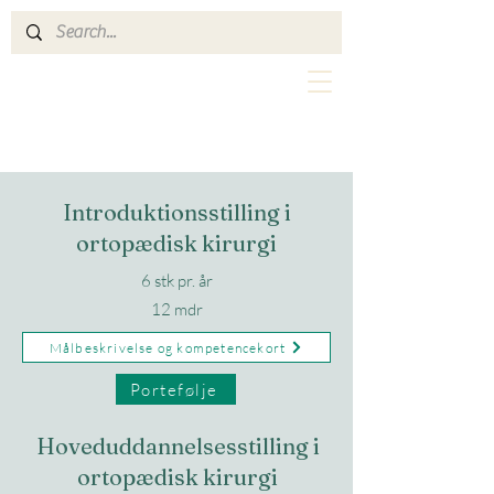
ORTKIRHERLEV.DK
Introduktionsstilling i
ortopædisk kirurgi
6 stk pr. år
12 mdr
Målbeskrivelse og kompetencekort
Portefølje
Hoveduddannelsesstilling i
ortopædisk kirurgi